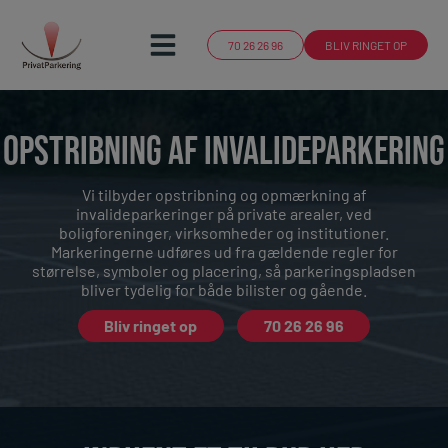
Hop
til
70 26 26 96
BLIV RINGET OP
indholdet
OPSTRIBNING AF INVALIDEPARKERING
Vi tilbyder opstribning og opmærkning af
invalideparkeringer på private arealer, ved
boligforeninger, virksomheder og institutioner.
Markeringerne udføres ud fra gældende regler for
størrelse, symboler og placering, så parkeringspladsen
bliver tydelig for både bilister og gående.
Bliv ringet op
70 26 26 96