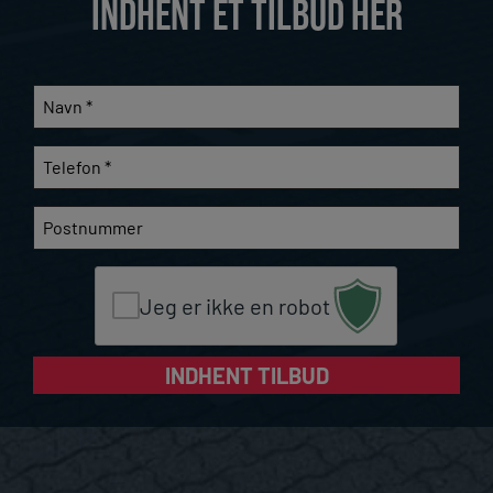
INDHENT ET TILBUD HER
Navn
*
Telefon
*
Postnummer
Jeg er ikke en robot