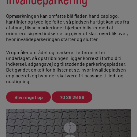
Opmærkningen kan omfatte blå flader, handicaplogo,
kantlinjer og tydelige felter, så pladsen hurtigt kan ses fra
afstand. Disse markeringer hjælper bilister med at
orientere sig ved indkørsel og giver et klart overblik over,
hvor invalideparkeringen starter og slutter.
Vi opmåler området og markerer felterne efter
underlaget, så opstribningen ligger korrekt i forhold til
indkørsel, adgangsvej og tilstødende parkeringspladser.
Det gør det enkelt for bilister at se, hvor invalidepladsen
er placeret, og hvor der skal være fri passage til ind- og
udstigning.
Bliv ringet op
70 26 26 96